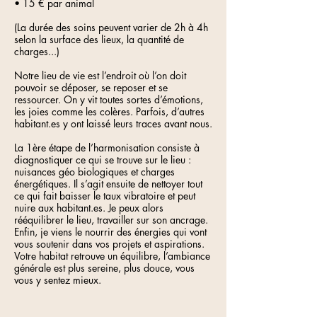
• 15 € par animal
(La durée des soins peuvent varier de 2h à 4h
selon la surface des lieux, la quantité de
charges...)
Notre lieu de vie est l’endroit où l’on doit
pouvoir se déposer, se reposer et se
ressourcer. On y vit toutes sortes d’émotions,
les joies comme les colères. Parfois, d’autres
habitant.es y ont laissé leurs traces avant nous.
La 1ère étape de l’harmonisation consiste à
diagnostiquer ce qui se trouve sur le lieu :
nuisances géo biologiques et charges
énergétiques. Il s’agit ensuite de nettoyer tout
ce qui fait baisser le taux vibratoire et peut
nuire aux habitant.es. Je peux alors
rééquilibrer le lieu, travailler sur son ancrage.
Enfin, je viens le nourrir des énergies qui vont
vous soutenir dans vos projets et aspirations.
Votre habitat retrouve un équilibre, l’ambiance
générale est plus sereine, plus douce, vous
vous y sentez mieux.