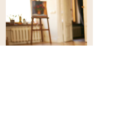
Coordonnées
Bloom with Ailesndavid
21 Rue Albert 1er, 78110 Le Vésinet, France
06 21 79 52 56